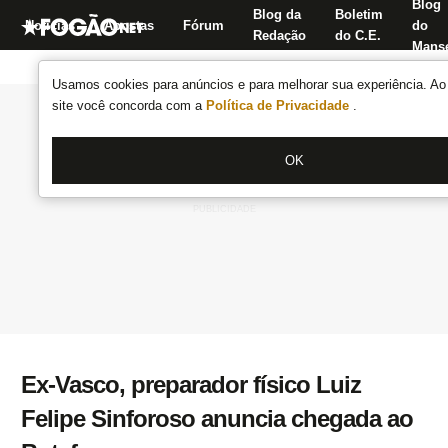
Blog
Blog da
Boletim
Notícias
Apostas
Fórum
do
Redação
do C.E.
Manse
Usamos cookies para anúncios e para melhorar sua experiência. Ao 
site você concorda com a
Política de Privacidade
.
OK
Ex-Vasco, preparador físico Luiz
Felipe Sinforoso anuncia chegada ao