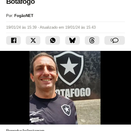
Botafogo
Por:
FogãoNET
19/01/24 às 15:39
- Atualizado em
19/01/24 às 15:43
0
Reprodução/Instagram