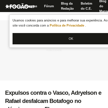
Blog
Blog da
Boletim
Notícias
Apostas
Fórum
do
Redação
do C.E.
Manse
Usamos cookies para anúncios e para melhorar sua experiência. Ao 
site você concorda com a
Política de Privacidade
.
OK
Expulsos contra o Vasco, Adryelson e
Rafael desfalcam Botafogo no