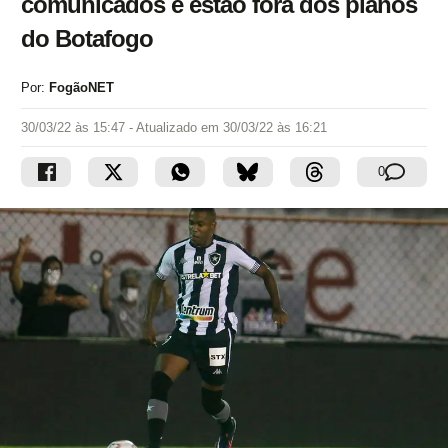
comunicados e estão fora dos planos
do Botafogo
Por:
FogãoNET
30/03/22 às 15:47
- Atualizado em
30/03/22 às 16:21
0