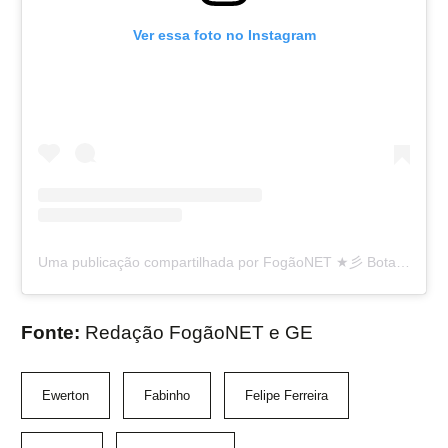
Ver essa foto no Instagram
Uma publicação compartilhada por FogãoNET ★彡 Botafogo FR 👨🏽‍💻🔥 (@fogaonet)
Fonte:
Redação FogãoNET e GE
Ewerton
Fabinho
Felipe Ferreira