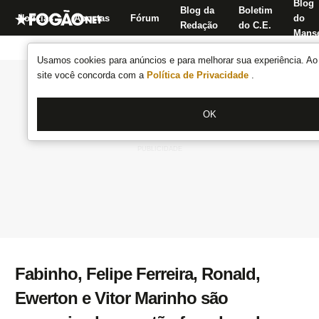
Blog
Blog da
Boletim
Notícias
Apostas
Fórum
do
Redação
do C.E.
Manse
Usamos cookies para anúncios e para melhorar sua experiência. Ao 
site você concorda com a
Política de Privacidade
.
OK
Fabinho, Felipe Ferreira, Ronald,
Ewerton e Vitor Marinho são