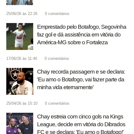
25/06/26 às 22:26
0
comentários
Emprestado pelo Botafogo, Segovinha
faz gol e dá assistência em vitória do
América-MG sobre o Fortaleza
17/06/26 às 11:40
0
comentários
Chay recorda passagem e se declara:
'Eu amo o Botafogo, vai fazer parte da
minha vida eternamente'
25/04/26 às 15:10
0
comentários
Chay estreia com cinco gols na Kings
League, decide em vitória do Dibrados
FC e se declara: 'Eu amo o Botafogo!'