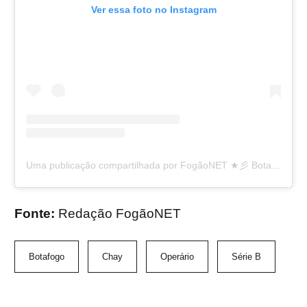
Ver essa foto no Instagram
Uma publicação compartilhada por FogãoNET ★彡 Botafogo FR 👨🏽‍💻🔥 (@fogaonet)
Fonte:
Redação FogãoNET
Botafogo
Chay
Operário
Série B