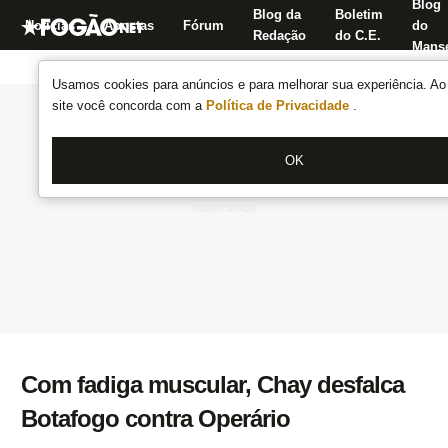
Blog
Blog da
Boletim
Notícias
Apostas
Fórum
do
Redação
do C.E.
Manse
Usamos cookies para anúncios e para melhorar sua experiência. Ao 
site você concorda com a
Política de Privacidade
.
OK
Com fadiga muscular, Chay desfalca
Botafogo contra Operário