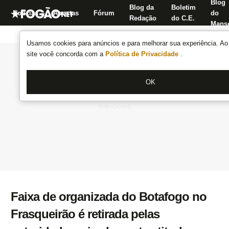
Blog
Blog da
Boletim
Notícias
Apostas
Fórum
do
Redação
do C.E.
Manse
Usamos cookies para anúncios e para melhorar sua experiência. Ao 
site você concorda com a
Política de Privacidade
.
OK
Faixa de organizada do Botafogo no
Frasqueirão é retirada pelas