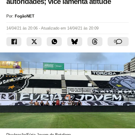
autoridades; vice lamenta atitude
Por:
FogãoNET
14/04/21 às 20:06
- Atualizado em
14/04/21 às 20:09
0
Divulgação/Fúria Jovem do Botafogo