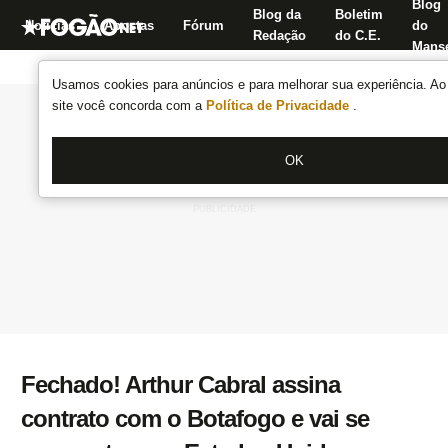
Blog
Blog da
Boletim
Notícias
Apostas
Fórum
do
Redação
do C.E.
Manse
Usamos cookies para anúncios e para melhorar sua experiência. Ao 
site você concorda com a
Política de Privacidade
.
OK
Fechado! Arthur Cabral assina
contrato com o Botafogo e vai se