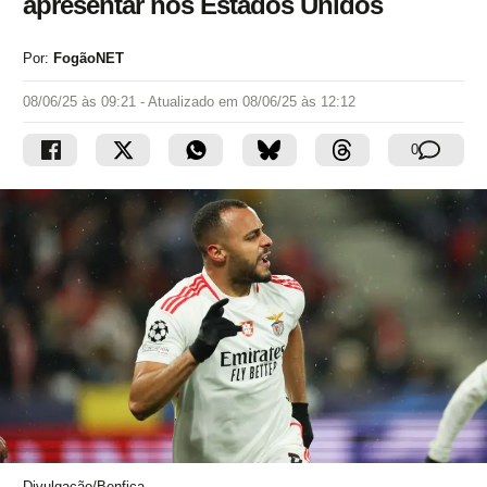
apresentar nos Estados Unidos
Por:
FogãoNET
08/06/25 às 09:21
- Atualizado em
08/06/25 às 12:12
0
Divulgação/Benfica