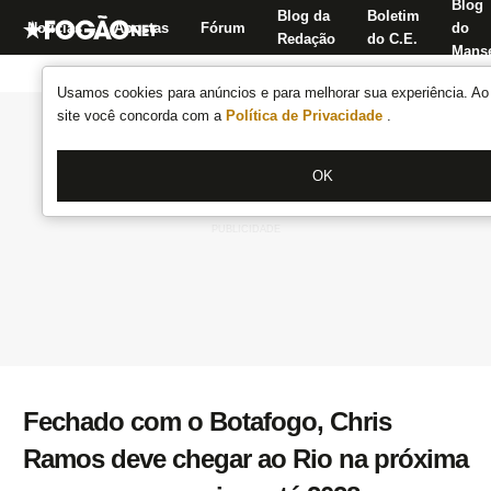
Blog
Blog da
Boletim
Notícias
Apostas
Fórum
do
Redação
do C.E.
Manse
Usamos cookies para anúncios e para melhorar sua experiência. Ao 
site você concorda com a
Política de Privacidade
.
OK
Fechado com o Botafogo, Chris
Ramos deve chegar ao Rio na próxima