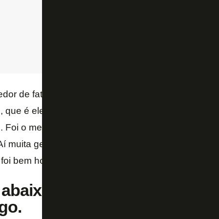
dor de fatos, expulsão justa. Ele fechou a mão aqu
n, que é ele que me expulsou. Aliás, ele que não deu 
. Foi o meu último jogo profissional, que saiu gol do
Aí muita gente falou “o Felipe entregou a paçoca”. 
oi bem hoje. Essa foi expulsão – disse Felipe Melo.
abaixo o gol entregue por Fel
go.