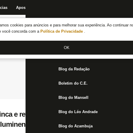
cias
Apostas
Fórum
Blog da Redação
Boletim do C.E.
Fechar menu principal
amos cookies para anúncios e para melhorar sua experiência. Ao continuar n
Notícias do Botafogo
te você concorda com a
Política de Privacidade
.
Fórum
OK
Jogos
Blog da Redação
Boletim do C.E.
Blog do Mansell
Blog do Léo Andrade
inca e revela ‘bronca’ com árbitro em ‘des
Fluminense: ‘Ele não deu falta, saiu o gol 
Blog do Azambuja