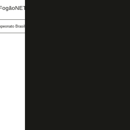
FogãoNET e SporTV
peonato Brasileiro
Felipe Melo
Fluminense
Wilton