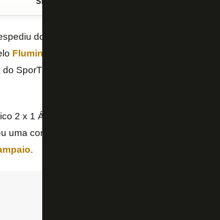
Siga o FogãoNET
no Google Discover
spediu do futebol com uma derrota por 1 a 0 para 
elo
Fluminense
, em 2024, no
Campeonato Brasilei
 do SporTV perdeu a bola para Gregore e viu sair o 
co 2 x 1 África do Sul e falar da expulsão de Them
eu uma cornetada no árbitro do jogo de abertura da
Sampaio
.