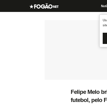
Notí
Us
si
Felipe Melo br
futebol, pelo 