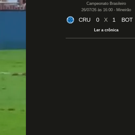
Campeonato Brasileiro
26/07/26 às 16:00 - Mineirão
CRU
0
X
1
BOT
Ler a crônica