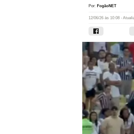
Por:
FogãoNET
12/06/26 às 10:08
- Atual