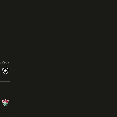
0
a Vega
s