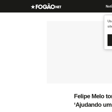
Notí
Us
si
Felipe Melo to
‘Ajudando um g