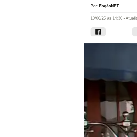
Por:
FogãoNET
10/06/25 às 14:30
- Atual