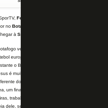
Siga o FogãoNET
no Google Discover
 SporTV,
Felipe Melo
jogou com
Arthur Cabral
no Pa
dor no
Botafogo
. O ex-volante fez elogios ao centr
chegar à
Seleção Brasileira
.
Botafogo vem reforçado com o Arthur Cabral, que é
ebol europeu. O próprio (Joaquín) Correa conhece o
astante o Botafogo. Haja vista que o Botafogo tem 
sus é muito bom atleta, muito bom jogador, com cara
erente do Arthur Cabral. Completamente diferente. 
a, um finalizador. O Igor Jesus ajuda muito mais. E
iras, trabalhei com ele na Palmeiras. Foi pouco tem
reia dele, se não me engano, ele fez um gol super im