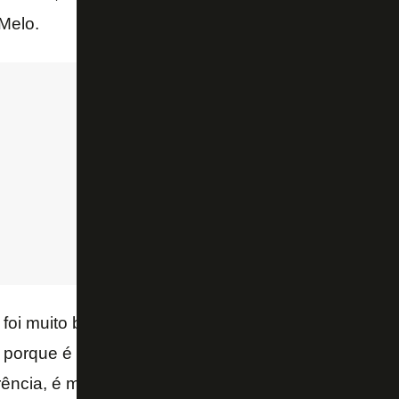
Melo.
 foi muito bem na Suíça. Já no Benfica não foi tão 
, porque é um número 9. Nós precisamos de um núm
ência, é muito forte fisicamente. Eu espero que ele