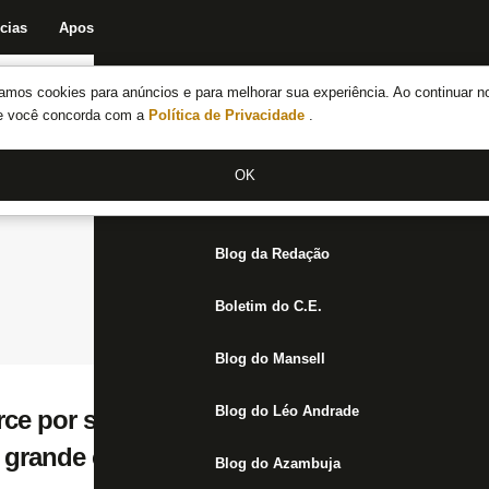
cias
Apostas
Fórum
Blog da Redação
Boletim do C.E.
Fechar menu principal
amos cookies para anúncios e para melhorar sua experiência. Ao continuar n
Notícias do Botafogo
te você concorda com a
Política de Privacidade
.
Fórum
OK
Jogos
Blog da Redação
Boletim do C.E.
Blog do Mansell
Blog do Léo Andrade
rce por sucesso de Arthur Cabral no Botaf
rande clube do Brasil, vai estar no radar 
Blog do Azambuja