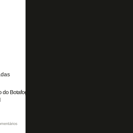
adas
 do Botafogo mostra para Franclim Carvalho que é preci
l
omentários