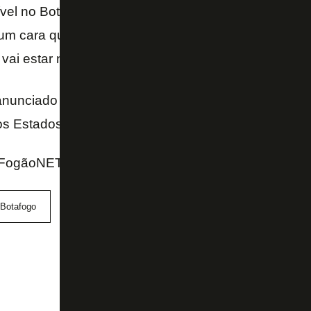
vel no Botafogo, ajudar o Botafogo e, posteriormen
um cara que vai estar ajudando um grande clube no 
ai estar no radar da Seleção Brasileira – salientou.
 anunciado oficialmente pelo Botafogo no domingo e
s Estados Unidos para se juntar ao elenco.
FogãoNET e SporTV
Botafogo
Felipe Melo
Seleção Brasileira