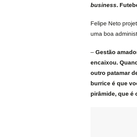
business
. Fute
Felipe Neto proje
uma boa administ
–
Gestão amadora
encaixou. Quand
outro patamar de 
burrice é que v
pirâmide, que é 