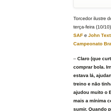
Torcedor ilustre 
terça-feira (10/10
SAF
e
John Text
Campeonato Bras
–
Claro (que curt
comprar bola. Ir
estava lá, ajuda
treino e não tin
ajudou muito o 
mais a mínima con
sumir. Quando p