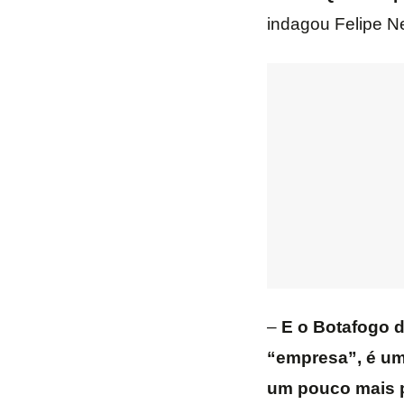
indagou Felipe Ne
–
E o Botafogo d
“empresa”, é u
um pouco mais 