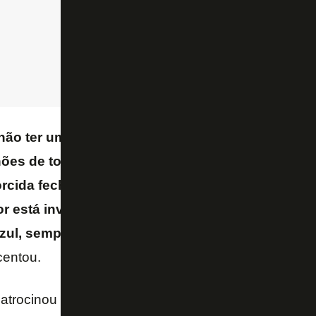
não ter um lucro monstruoso todo ano é um absu
lhões de torcedores, já não tem como um time co
orcida fechar no vermelho, a não ser no momento
or está investindo. Daqui a um tempo vocês vão 
azul, sempre. Como que o Corinthians não? Isso 
centou.
atrocinou e esteve próximo do Botafogo em gestões 