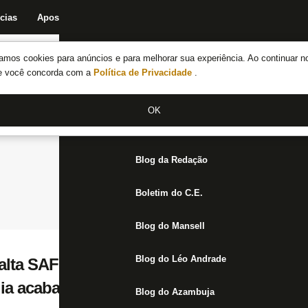
cias
Apostas
Fórum
Blog da Redação
Boletim do C.E.
Fechar menu principal
amos cookies para anúncios e para melhorar sua experiência. Ao continuar n
Notícias do Botafogo
te você concorda com a
Política de Privacidade
.
Fórum
OK
Jogos
Blog da Redação
Boletim do C.E.
Blog do Mansell
Blog do Léo Andrade
alta SAF e prevê Botafogo ‘no azul sempre
ia acabar. Sorte que quem comprou foi o T
Blog do Azambuja