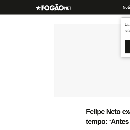
Notí
Us
si
Felipe Neto ex
tempo: ‘Antes 