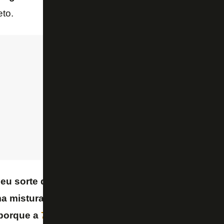
to.
eu sorte que comprou foi o John Textor. Ele não
ma mistura de empresa com apaixonado. O
Vasco
porque a
777
não tem cara, não tem paixão envol