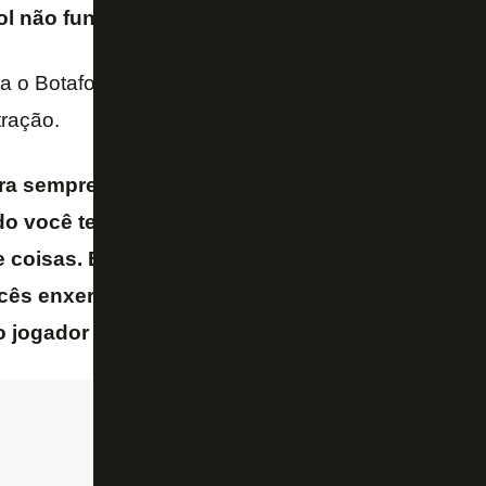
bol não funciona quando é somente
business
– ex
ta o Botafogo forte e lucrativo nos próximos anos. O 
ração.
 sempre depende da sorte, o time encaixou, o t
o você tem uma gestão profissional como John 
coisas. Eu falava isso para a diretoria antiga tod
ocês enxergam futebol como pirâmide e só inves
o jogador
– disse.