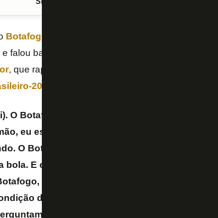
Siga o FogãoNET
no Google Discover
do
Botafogo
,
Felipe Neto
deu entrevista ao “Podpah”
) e falou bastante sobre o clube. O
youtuber
e empres
or
, que rapidamente transformaram o Glorioso, hoje 
ileiro-2023
.
i). O Botafogo ia acabar. O Botafogo não tinha di
mão, eu estava lá, não estou falando porque eu 
ndo. O Botafogo não tinha dinheiro para comprar
ha bola. E o (Carlos Augusto) Montenegro, um gr
Botafogo, teve que comprar um
pack
de bola, vel
dição de existir. Se não fosse o projeto SAF, ia ca
erguntam se gostei, como vou dizer qualquer coi