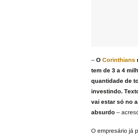
–
O
Corinthians
tem de 3 a 4 mi
quantidade de t
investindo. Text
vai estar só no 
absurdo
– acres
O empresário já p