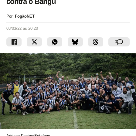
contra o Bangu
Por:
FogãoNET
03/03/22 às 20:20
0
Adriano Fontes/Botafogo