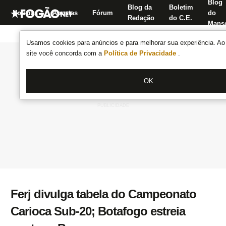
Blog
Blog da
Boletim
Notícias
Apostas
Fórum
do
Redação
do C.E.
Manse
Usamos cookies para anúncios e para melhorar sua experiência. Ao 
site você concorda com a
Política de Privacidade
.
OK
Ferj divulga tabela do Campeonato
Carioca Sub-20; Botafogo estreia