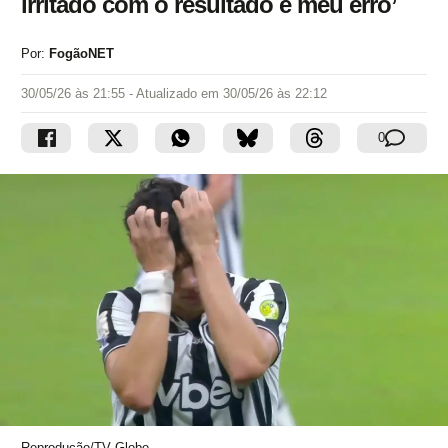
irritado com o resultado e meu erro’
Por:
FogãoNET
30/05/26 às 21:55
- Atualizado em
30/05/26 às 22:12
0
Reprodução/TV Globo