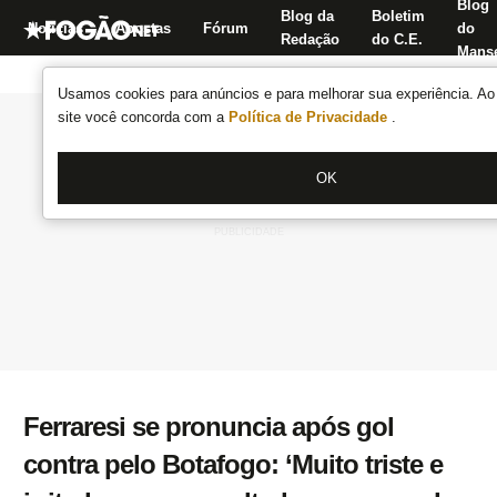
Blog
Blog da
Boletim
Notícias
Apostas
Fórum
do
Redação
do C.E.
Manse
Usamos cookies para anúncios e para melhorar sua experiência. Ao 
site você concorda com a
Política de Privacidade
.
OK
Ferraresi se pronuncia após gol
contra pelo Botafogo: ‘Muito triste e