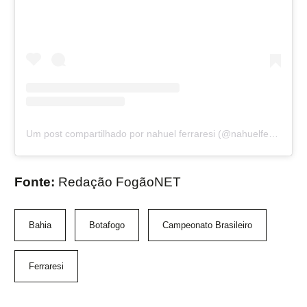
Um post compartilhado por nahuel ferraresi (@nahuelferraresi)
Fonte:
Redação FogãoNET
Bahia
Botafogo
Campeonato Brasileiro
Ferraresi