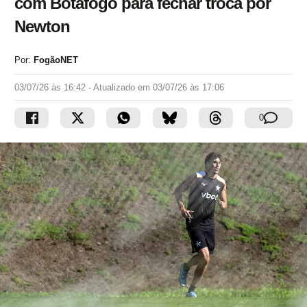
com Botafogo para fechar troca por
Newton
Por:
FogãoNET
03/07/26 às 16:42
- Atualizado em
03/07/26 às 17:06
0