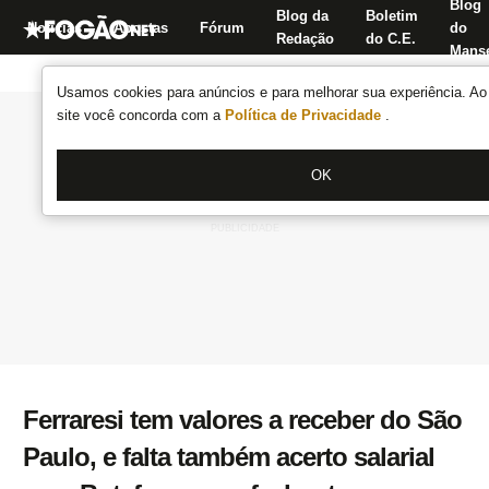
Blog
Blog da
Boletim
Notícias
Apostas
Fórum
do
Redação
do C.E.
Manse
Usamos cookies para anúncios e para melhorar sua experiência. Ao 
site você concorda com a
Política de Privacidade
.
OK
Ferraresi tem valores a receber do São
Paulo, e falta também acerto salarial