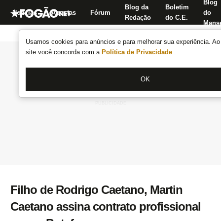
Blog
Blog da
Boletim
Notícias
Apostas
Fórum
do
Redação
do C.E.
Manse
Usamos cookies para anúncios e para melhorar sua experiência. Ao 
site você concorda com a
Política de Privacidade
.
OK
Filho de Rodrigo Caetano, Martin
Caetano assina contrato profissional