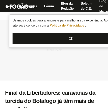
Blog
Blog da
Boletim
Notícias
Apostas
Fórum
do
Redação
do C.E.
Manse
Usamos cookies para anúncios e para melhorar sua experiência. Ao 
site você concorda com a
Política de Privacidade
.
OK
Final da Libertadores: caravanas da
torcida do Botafogo já têm mais de