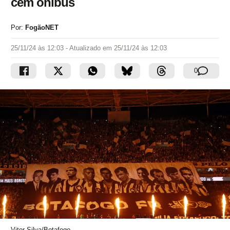
cem ônibus
Por:
FogãoNET
25/11/24 às 12:03
- Atualizado em
25/11/24 às 12:03
0
Vitor Silva/Botafogo