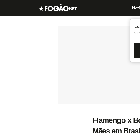
Notí
Us
si
Flamengo x Bo
Mães em Brasí