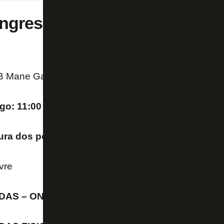
 Ingressos para Flamengo x B
 Mane Garrincha
ogo: 11:00 da manhã
tura dos portões – 08:00 da manhã
vre
DAS – ONLINE 30/04/2022