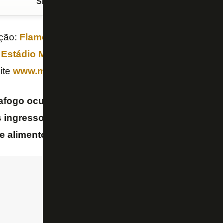
Siga o FogãoNET
no Google Discover
ição:
Flamengo
x
Botafogo
, dia 8 de maio, no
Dia 
o
Estádio Mané Garrincha
. Os ingressos, inclusive,
site
www.meubilhete.com
.
tafogo ocupará uma parte do setor Superior, ace
s ingressos para os alvinegros custam R$ 120 (int
 alimento). Não haverá setores mistos.