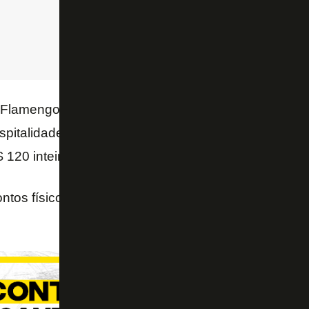
 Flamengo, estão à venda ingressos do setor Inferior
pitalidade (R$ 300 inteira e R$ 150 meia) e também
$ 120 inteira e R$ 60 meia).
ntos físicos começam na segunda-feira, dia 2.
Conf