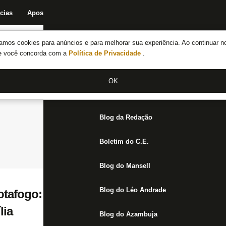
cias
Apostas
Fórum
Blog da Redação
Boletim do C.E.
Fechar menu principal
amos cookies para anúncios e para melhorar sua experiência. Ao continuar n
Notícias do Botafogo
te você concorda com a
Política de Privacidade
.
Fórum
OK
Jogos
Blog da Redação
Boletim do C.E.
Blog do Mansell
Blog do Léo Andrade
tafogo: ingressos à venda para o clássico
lia
Blog do Azambuja