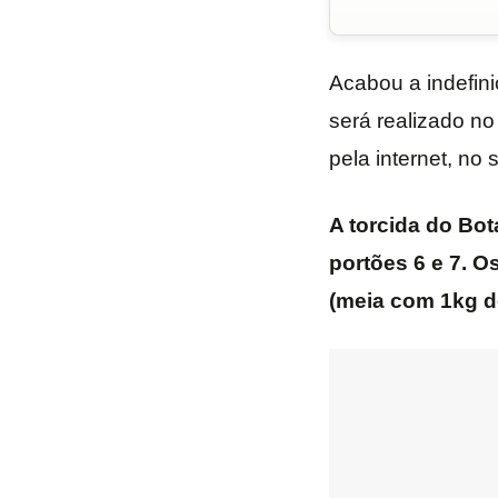
Acabou a indefin
será realizado n
pela internet, no 
A torcida do Bo
portões 6 e 7. O
(meia com 1kg de