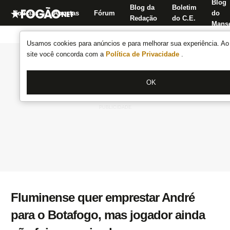
Blog
Blog da
Boletim
Notícias
Apostas
Fórum
do
Redação
do C.E.
Manse
Usamos cookies para anúncios e para melhorar sua experiência. Ao 
site você concorda com a
Política de Privacidade
.
OK
Fluminense quer emprestar André
para o Botafogo, mas jogador ainda