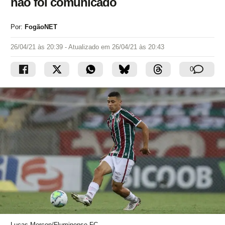
não foi comunicado
Por:
FogãoNET
26/04/21 às 20:39
- Atualizado em
26/04/21 às 20:43
0
Lucas Merçon/Fluminense FC