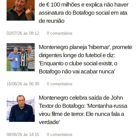
de € 100 milhões e explica não haver
assinatura do Botafogo social em ata
de reunião
02/07/26 às 08:12
0
comentários
Montenegro planeja 'hibernar', promete
dirigentes longe do futebol e diz:
'Enquanto o clube social existir, o
Botafogo não vai acabar nunca'
15/06/26 às 06:30
0
comentários
Montenegro celebra saída de John
Textor do Botafogo: 'Montanha-russa
virou filme de terror. Ele nunca fala a
verdade'
08/06/26 às 14:15
0
comentários