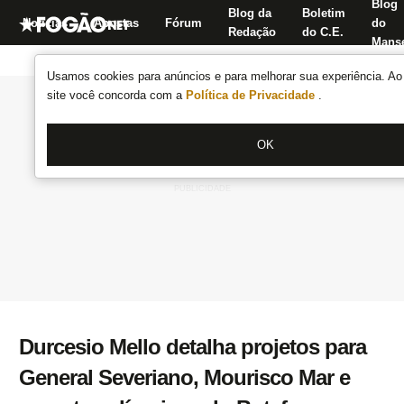
Blog
Blog da
Boletim
Notícias
Apostas
Fórum
do
Redação
do C.E.
Manse
Usamos cookies para anúncios e para melhorar sua experiência. Ao 
site você concorda com a
Política de Privacidade
.
OK
Durcesio Mello detalha projetos para
General Severiano, Mourisco Mar e