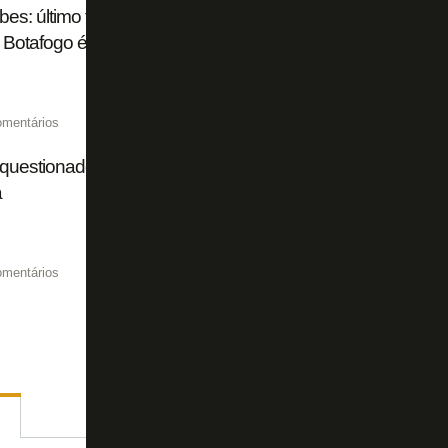
bes: último torcedor do Peñarol preso no Rio após arruaça
 Botafogo é solto; advogado fala em ‘xenofobia’
omentários
 questionado, Bolívia… Botafogo na Libertadores e as boas
a
omentários