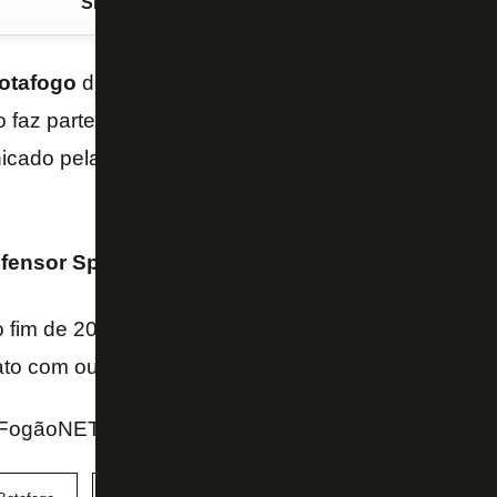
Siga o FogãoNET
no Google Discover
otafogo
desde a temporada passada e apenas trei
 faz parte dos planos. De acordo com o site “Torce
icado pela diretoria que não será mais relacionado
fensor Sporting
, do
Uruguai
, têm interesse em
Ba
o fim de 2021 com o
Botafogo
, o lateral-direito uru
ato com outro clube.
FogãoNET e Torcedores.com