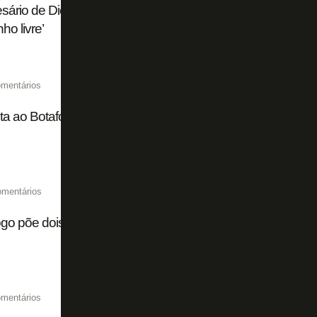
sário de Diego Hernández, do Botafogo, confirma negoci
ho livre’
mentários
ta ao Botafogo, Diego Hernández é oferecido ao Peñarol
omentários
go põe dois jogadores na seleção da semana da Libertad
mentários