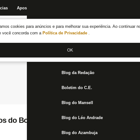
cias
Apostas
Fórum
Blog da Redação
Boletim do C.E.
Fechar menu principal
amos cookies para anúncios e para melhorar sua experiência. Ao continuar n
Notícias do Botafogo
te você concorda com a
Política de Privacidade
.
Fórum
OK
Jogos
Blog da Redação
Boletim do C.E.
Blog do Mansell
Blog do Léo Andrade
os do Botafogo, Barrandeguy tem dois clu
Blog do Azambuja