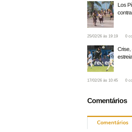
Los Pi
contra
25/02/26 às 19:19
0
c
Crise,
estrei
17/02/26 às 10:45
0
c
Comentários