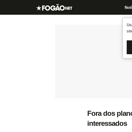
Notí
Us
si
Fora dos plan
interessados