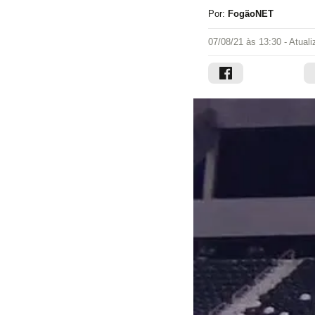
Por:
FogãoNET
07/08/21 às 13:30
- Atual