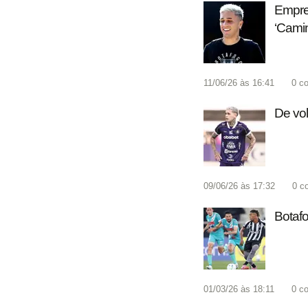
Empre
‘Camin
11/06/26 às 16:41
0
co
De vol
09/06/26 às 17:32
0
c
Botafo
01/03/26 às 18:11
0
co