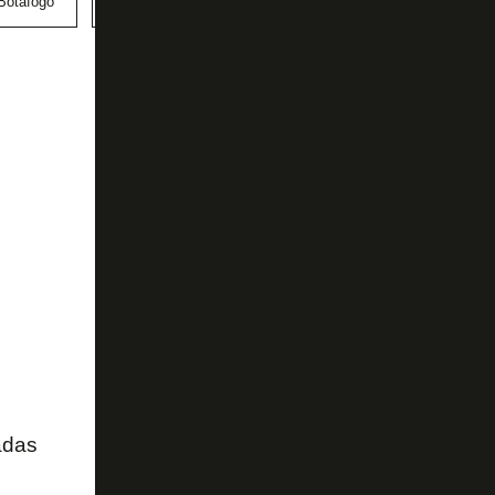
Botafogo
Defensor Sporting
Peñarol
adas