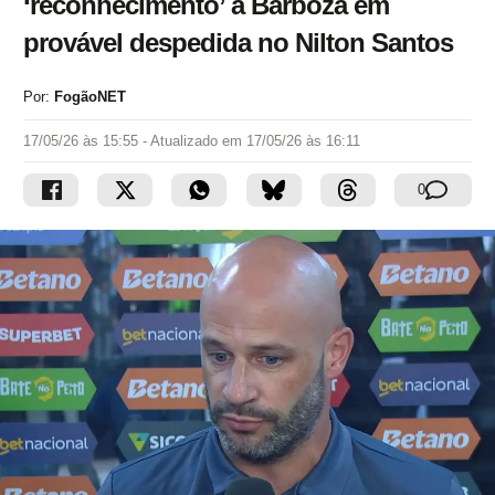
‘reconhecimento’ a Barboza em
provável despedida no Nilton Santos
Por:
FogãoNET
17/05/26 às 15:55
- Atualizado em
17/05/26 às 16:11
0