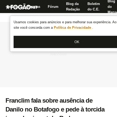
Blog
Blog da
Boletim
Notícias
Apostas
Fórum
do
Redação
do C.E.
Manse
Usamos cookies para anúncios e para melhorar sua experiência. Ao 
site você concorda com a
Política de Privacidade
.
OK
Franclim fala sobre ausência de
Danilo no Botafogo e pede à torcida