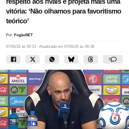
respeito aos rivais e projeta mais uma
vitória: ‘Não olhamos para favoritismo
teórico’
Por:
FogãoNET
07/05/26 às 00:13
- Atualizado em
07/05/26 às 00:38
0