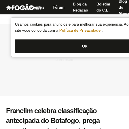
Blog
Blog da
Boletim
Notícias
Apostas
Fórum
do
Redação
do C.E.
Manse
Usamos cookies para anúncios e para melhorar sua experiência. Ao 
site você concorda com a
Política de Privacidade
.
OK
Franclim celebra classificação
antecipada do Botafogo, prega