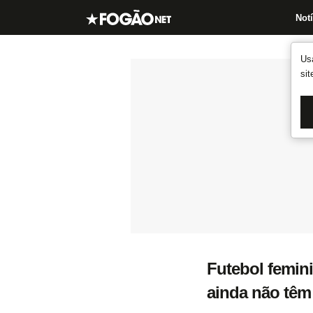
Notí
Us
si
Futebol femin
ainda não têm