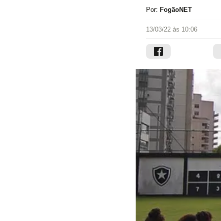
Por:
FogãoNET
13/03/22 às 10:06