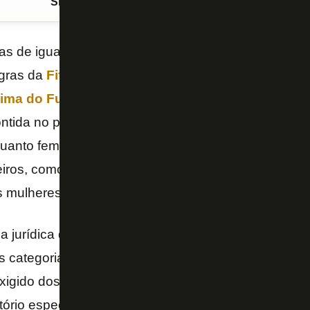
Siga o FogãoNET
no Google Discover
icas de igualdade de gênero no futebol, que começa
egras da
Fifa
e das confederações filiadas, a lei brasi
ma do Futebol (SAF)
também nasceu com o carim
ntida no primeiro artigo que prevê fomento e forma
quanto feminina. Porém, apesar da iminente chegada
eiros, como
Botafogo
e
Vasco
, pouco se fala e se 
s mulheres.
 jurídica da exploração do futebol. Os investidores 
s categorias sob pena de responsabilização da ges
xigido dos gestores das SAFs — conta
Mauricio M
tório especializado na área de direito empresarial.