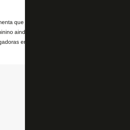
enta que como está no início da nova gestão, com 
minino ainda está embrionário. Não se sabe, por exe
gadoras entre os times de Textor — o
Crystal Palac