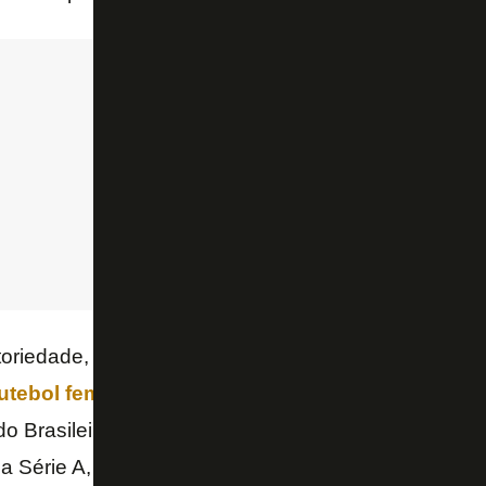
toriedade, tanto Botafogo e Vasco não têm planos t
utebol feminino
dentro do projeto SAF. Ambos os c
do Brasileiro da categoria, que começa em maio, e 
a Série A, que obriga a assinatura de contratos prof