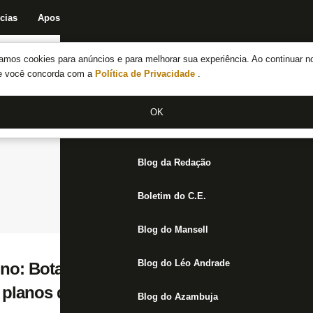
cias
Apostas
Fórum
Blog da Redação
Boletim do C.E.
Fechar menu principal
amos cookies para anúncios e para melhorar sua experiência. Ao continuar n
Notícias do Botafogo
te você concorda com a
Política de Privacidade
.
Fórum
OK
Jogos
Blog da Redação
Boletim do C.E.
Blog do Mansell
Blog do Léo Andrade
ino: Botafogo e Vasco investem visando Sé
 planos definidos na SAF
Blog do Azambuja