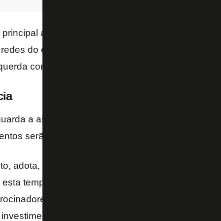
principal ação adotada foi a divulgação de anúncio
 redes do clube, como
Geovana
, lateral-direita vin
esquerda com passagem no Vasco, e
Miriam
, ex-Ava
cia
uarda a assinatura com a
777
, e ainda não há plan
ntos serão feitos no feminino.
to, adota, atualmente adota modelo de autossuficiên
 esta temporada, ainda com gestão própria, o Vasc
trocinadores exclusivos e negocia com mais alguns,
investimentos vão permitir um aumento de investim