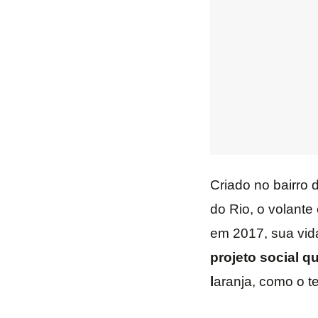
Criado no bairro
do Rio, o volant
em 2017, sua vid
projeto social q
l
aranja, como o te