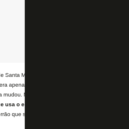
 de Santa Margarida, um dos mais pobres e perigos
e era apenas mais um a dar seus chutes em campos 
a mudou. Na época, jogava pelo
Cara Virada Futeb
ue usa o esporte como arma contra a violência. 
rrão que se divertia, que ele chamou a atenção de o