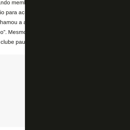
ando membros da equipe de análise e desempenho 
Rio para acompanhar a edição da
Taça das Favelas
 chamou a atenção pelo seu “potencial enorme” e “ex
o”. Mesmo sem o título da competição, o volante g
clube paulista.