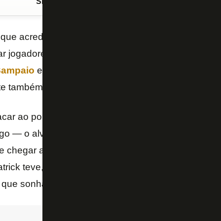
Siga o FogãoNET
no Google Discover
que acredita o acionista
John Textor
, o Botafogo t
riar jogadores que construiram carreira na Europa, 
Sampaio
e
Victor Sá
. No caso de
Patrick de Paula
,
te também está voltando para casa.
acar ao ponto de poder se transformar na compra ma
ogo — o alvinegro ofereceu 6 milhões de euros por 5
de chegar a pagar R$ 50 milhões por 70% caso meta
trick teve, no
Rio de Janeiro
, a trajetória parecida
s que sonham em virar jogadores.