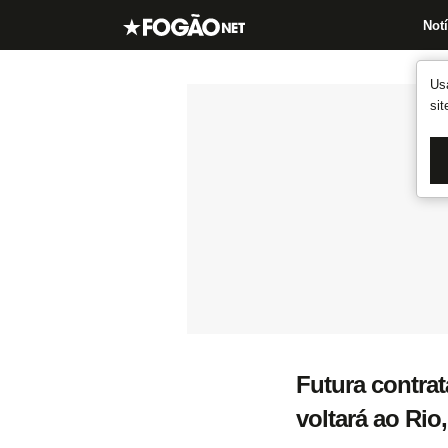
Notí
Us
si
Futura contrat
voltará ao Rio