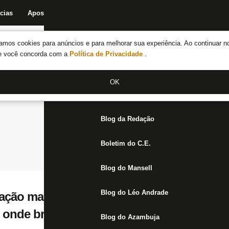
cias
Apostas
Fórum
Blog da Redação
Boletim do C.E.
Fechar menu principal
amos cookies para anúncios e para melhorar sua experiência. Ao continuar n
Notícias do Botafogo
te você concorda com a
Política de Privacidade
.
Fórum
OK
Jogos
Blog da Redação
Boletim do C.E.
Blog do Mansell
Blog do Léo Andrade
ação mais cara da história do Botafogo, Pa
, onde brilhou na Taça das Favelas
Blog do Azambuja