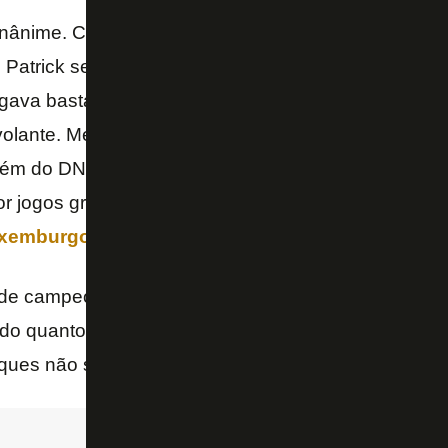
unânime. Com a mesma qualidade que o levou ao Al
, Patrick se destacou nas categorias de base. Antes
gava bastante na área — característica que carrega
 volante. Mesmo assim, marcou 17 gols em 95 jogos
Além do DNA ofensivo, a sua liderança — o volante e
or jogos grandes chamaram a atenção da comissão té
uxemburgo
, na época técnico do
Palmeiras
, o elogi
de campeonato de favela. Imagine de onde ele saiu.
udo quanto é lado, então ele só está preocupado em j
ques não se assustam com mais nada — disse.