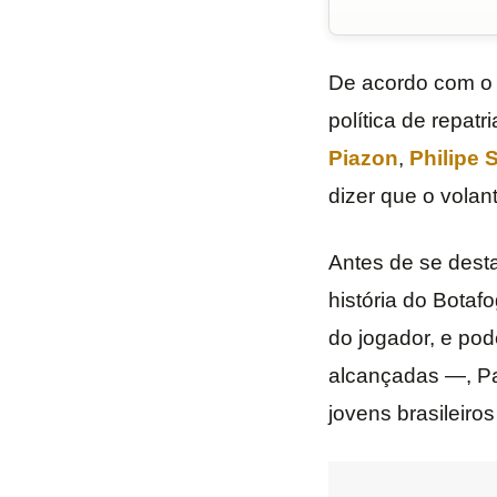
De acordo com o 
política de repat
Piazon
,
Philipe 
dizer que o volan
Antes de se dest
história do Botaf
do jogador, e po
alcançadas —, Pa
jovens brasileiro