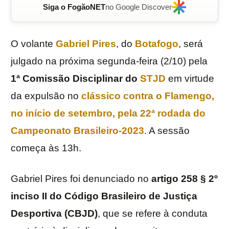
Siga o FogãoNET
no Google Discover
O volante
Gabriel Pires
, do
Botafogo
, será
julgado na próxima segunda-feira (2/10) pela
1ª Comissão Disciplinar do
STJD
em virtude
da expulsão no
clássico contra o
Flamengo
,
no início de setembr
o
, pela 22ª rodada do
Campeonato Brasileiro-2023
. A sessão
começa às 13h.
Gabriel Pires foi denunciado no
artigo 258 § 2º
inciso II do Código Brasileiro de Justiça
Desportiva (CBJD)
, que se refere à conduta