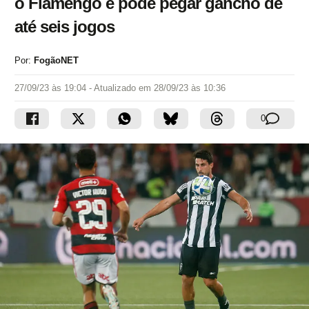
o Flamengo e pode pegar gancho de
até seis jogos
Por:
FogãoNET
27/09/23 às 19:04
- Atualizado em
28/09/23 às 10:36
0