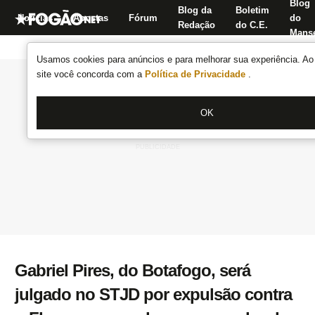
Blog
Blog da
Boletim
Notícias
Apostas
Fórum
do
Redação
do C.E.
Manse
Usamos cookies para anúncios e para melhorar sua experiência. Ao 
site você concorda com a
Política de Privacidade
.
OK
Gabriel Pires, do Botafogo, será
julgado no STJD por expulsão contra