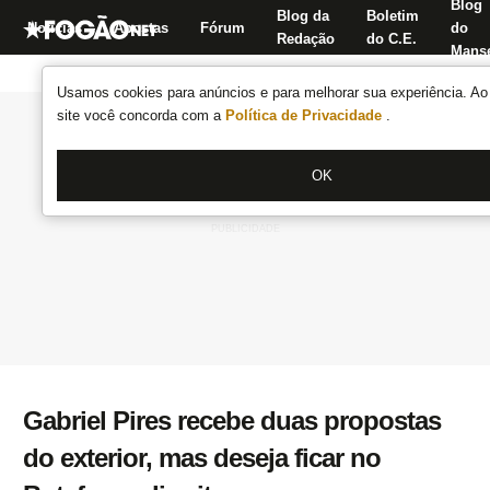
Blog
Blog da
Boletim
Notícias
Apostas
Fórum
do
Redação
do C.E.
Manse
Usamos cookies para anúncios e para melhorar sua experiência. Ao 
site você concorda com a
Política de Privacidade
.
OK
Gabriel Pires recebe duas propostas
do exterior, mas deseja ficar no