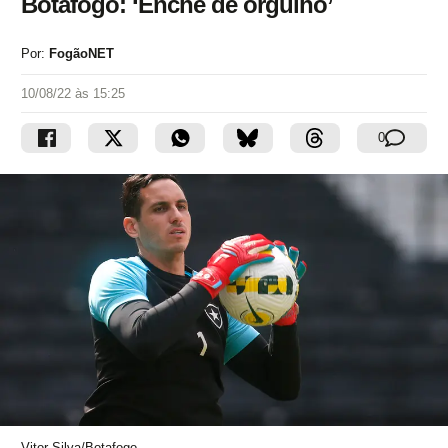
Botafogo: ‘Enche de orgulho’
Por:
FogãoNET
10/08/22 às 15:25
0
Vitor Silva/Botafogo