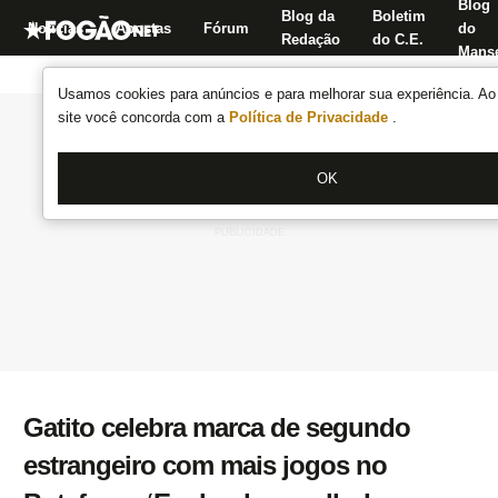
Blog
Blog da
Boletim
Notícias
Apostas
Fórum
do
Redação
do C.E.
Manse
Usamos cookies para anúncios e para melhorar sua experiência. Ao 
site você concorda com a
Política de Privacidade
.
OK
Gatito celebra marca de segundo
estrangeiro com mais jogos no