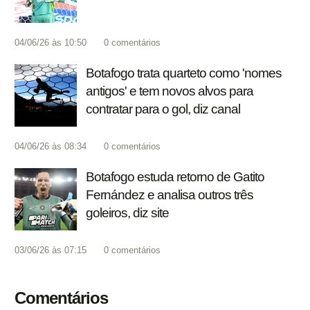
04/06/26 às 10:50
0
comentários
Botafogo trata quarteto como 'nomes
antigos' e tem novos alvos para
contratar para o gol, diz canal
04/06/26 às 08:34
0
comentários
Botafogo estuda retorno de Gatito
Fernández e analisa outros três
goleiros, diz site
03/06/26 às 07:15
0
comentários
Comentários