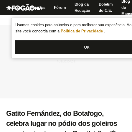
Blog
Blog da
Boletim
Notícias
Apostas
Fórum
do
Redação
do C.E.
Manse
Usamos cookies para anúncios e para melhorar sua experiência. Ao 
site você concorda com a
Política de Privacidade
.
OK
Gatito Fernández, do Botafogo,
celebra lugar no pódio dos goleiros