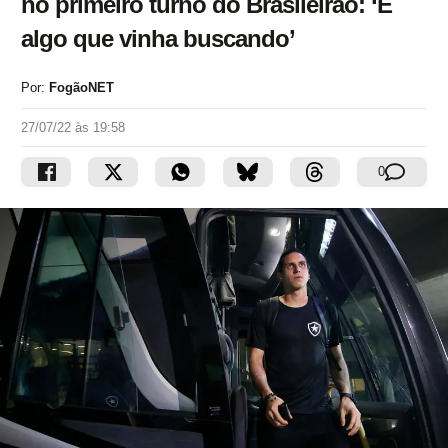
no primeiro turno do Brasileirão: ‘É
algo que vinha buscando’
Por:
FogãoNET
27/07/22 às 19:58
0