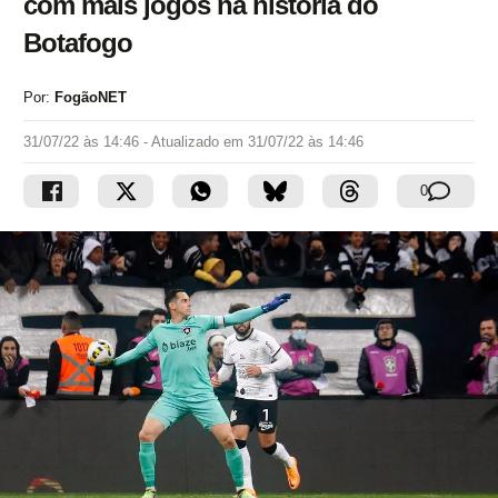
com mais jogos na história do
Botafogo
Por:
FogãoNET
31/07/22 às 14:46
- Atualizado em
31/07/22 às 14:46
0