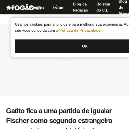
Blog
Blog da
Boletim
Notícias
Apostas
Fórum
do
Redação
do C.E.
Manse
Usamos cookies para anúncios e para melhorar sua experiência. Ao 
site você concorda com a
Política de Privacidade
.
OK
Gatito fica a uma partida de igualar
Fischer como segundo estrangeiro