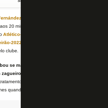
Siga o FogãoNET
no Google Discover
Fernández
sofreu uma
luxação no ombro esquerd
 aos 20 minutos do primeiro tempo por
Lucas Perri
 o
Atlético-MG
nesta segunda-feira (7/11), no Mineirã
eirão-2022
. A informação é do SporTV e foi confirm
lo clube.
bou se machucando num lance em que saiu do go
 zagueiro, tentando desarmar os jogadores do G
tratamento ainda no banco de reservas, com gelo no
es quando voltar ao Rio de Janeiro.