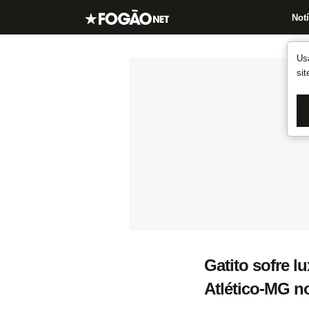
Notí
Us
si
Gatito sofre l
Atlético-MG n