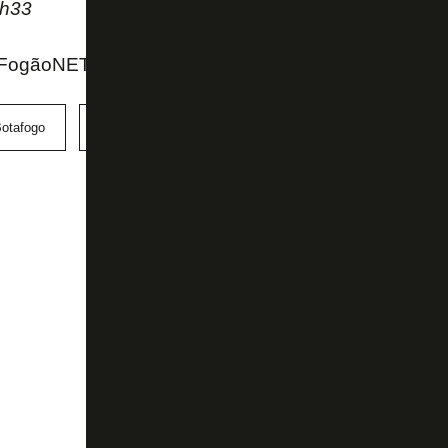
2h33
FogãoNET e SporTV
otafogo
Gatito Fernández