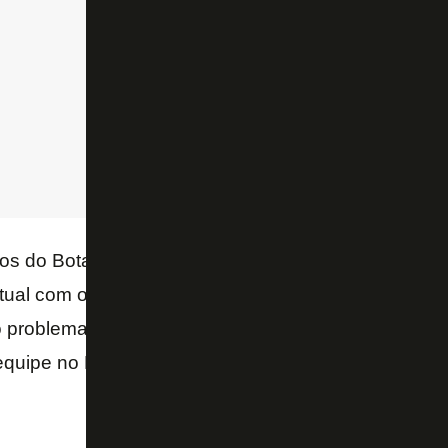
os do Botafogo entre atletas estrangeiros, Gatito ain
ual com o clube para 2023, já que o atual vínculo 
roblema no ombro, fica a dúvida se o goleiro poder
equipe no Brasileirão, contra
Santos
, quinta-feira, e