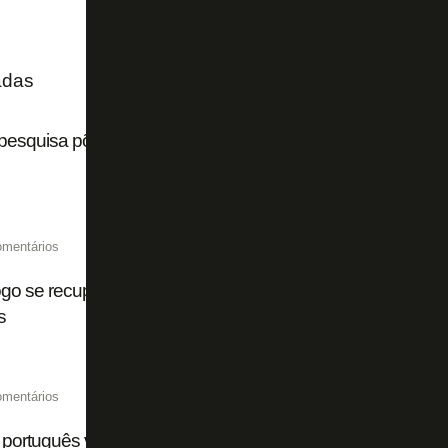
adas
esquisa põe torcida do Botafogo em 12º lugar no Brasil
omentários
go se recupera no Brasileiro Sub-17 e vence Atlético-MG de
s
omentários
 português volta a colocar volante do Braga na mira de Bot