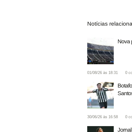
Notícias relacion
Nova p
01/08/26 às 18:31
0
c
Botafo
Santo
30/06/26 às 16:58
0
c
Jornal