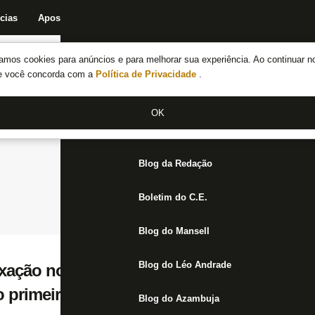
cias
Apostas
Fórum
Blog da Redação
Boletim do C.E.
Fechar menu principal
amos cookies para anúncios e para melhorar sua experiência. Ao continuar n
Notícias do Botafogo
te você concorda com a
Política de Privacidade
.
Fórum
OK
Jogos
Blog da Redação
Boletim do C.E.
Blog do Mansell
Blog do Léo Andrade
uxação no ombro e deixa jogo do Botafogo 
o primeiro tempo
Blog do Azambuja