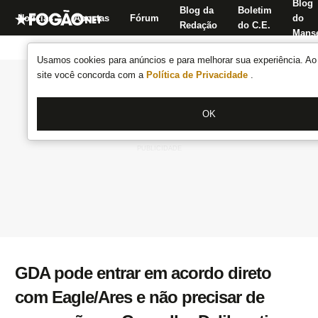
Blog
Blog da
Boletim
Notícias
Apostas
Fórum
do
Redação
do C.E.
Manse
Usamos cookies para anúncios e para melhorar sua experiência. Ao 
site você concorda com a
Política de Privacidade
.
OK
GDA pode entrar em acordo direto
com Eagle/Ares e não precisar de