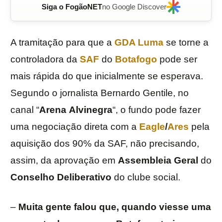
Siga o FogãoNET
no Google Discover
A tramitação para que a
GDA Luma
se torne a
controladora da
SAF
do
Botafogo
pode ser
mais rápida do que inicialmente se esperava.
Segundo o jornalista Bernardo Gentile, no
canal “
Arena
Alvinegra
“, o fundo pode fazer
uma negociação direta com a
Eagle
/
Ares
pela
aquisição dos 90% da SAF, não precisando,
assim, da aprovação em
Assembleia Geral
do
Conselho
Deliberativo
do clube social.
–
Muita gente falou que, quando viesse uma