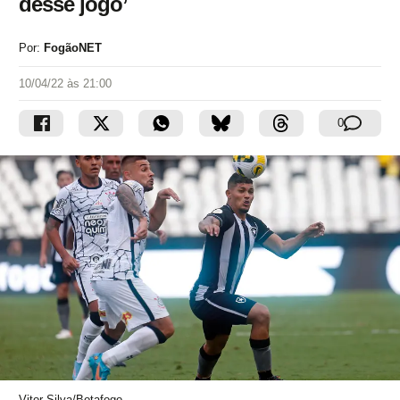
desse jogo’
Por:
FogãoNET
10/04/22 às 21:00
0
Vitor Silva/Botafogo