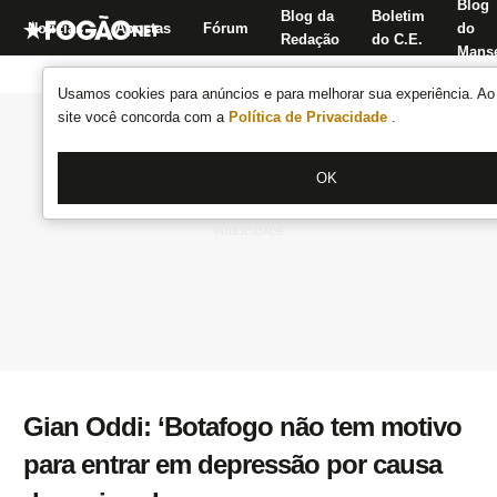
Blog
Blog da
Boletim
Notícias
Apostas
Fórum
do
Redação
do C.E.
Manse
Usamos cookies para anúncios e para melhorar sua experiência. Ao 
site você concorda com a
Política de Privacidade
.
OK
Gian Oddi: ‘Botafogo não tem motivo
para entrar em depressão por causa