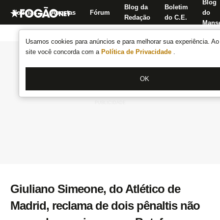
Blog
Blog da
Boletim
Notícias
Apostas
Fórum
do
Redação
do C.E.
Manse
Usamos cookies para anúncios e para melhorar sua experiência. Ao 
site você concorda com a
Política de Privacidade
.
OK
Giuliano Simeone, do Atlético de
Madrid, reclama de dois pênaltis não