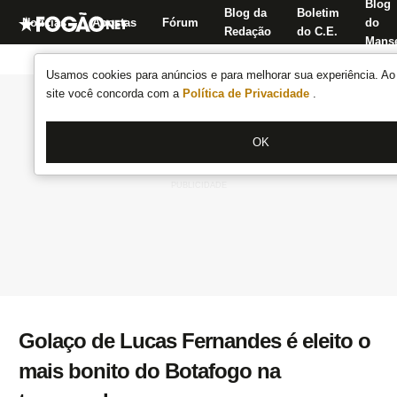
Blog
Blog da
Boletim
Notícias
Apostas
Fórum
do
Redação
do C.E.
Manse
Usamos cookies para anúncios e para melhorar sua experiência. Ao 
site você concorda com a
Política de Privacidade
.
OK
Golaço de Lucas Fernandes é eleito o
mais bonito do Botafogo na