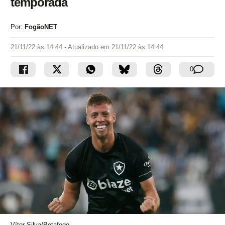
temporada
Por:
FogãoNET
21/11/22 às 14:44
- Atualizado em
21/11/22 às 14:44
0
Vítor Silva/Botafogo