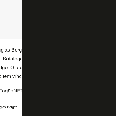
glas Borges, que passou a maior parte da Série B n
 o Botafogo tem sua renovação como alternativa cas
e Igo. O arqueiro de 31 anos também tem contrato at
o tem vínculo até maio de 2024.
FogãoNET e GE
glas Borges
Igo
Igo Gabriel