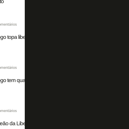
to
omentários
go topa liberar Igo Gabriel ao Figueirense no fim do ano e
omentários
go tem quatro jogadores que já podem assinar pré-contrat
omentários
o da Libertadores pelo Botafogo, Igo Gabriel é empresta