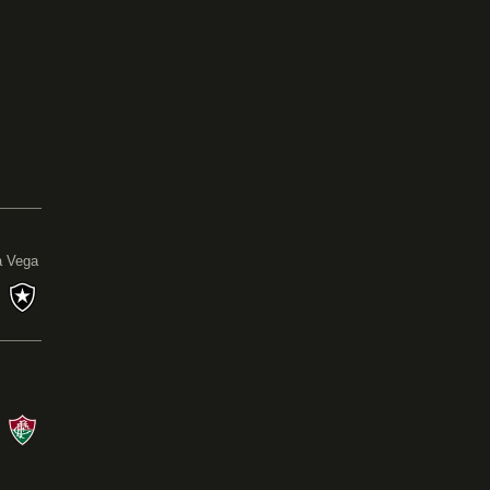
0
a Vega
s