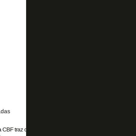
adas
 CBF traz dois ‘retornos’ e três jogadores deixando Botafo