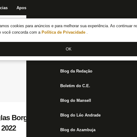
cias
Apostas
Fórum
Blog da Redação
Boletim do C.E.
Fechar menu principal
amos cookies para anúncios e para melhorar sua experiência. Ao continuar n
Notícias do Botafogo
te você concorda com a
Política de Privacidade
.
Fórum
OK
Jogos
Blog da Redação
Boletim do C.E.
Blog do Mansell
Blog do Léo Andrade
las Borges e Igo Gabriel ainda não estão 
 2022
Blog do Azambuja