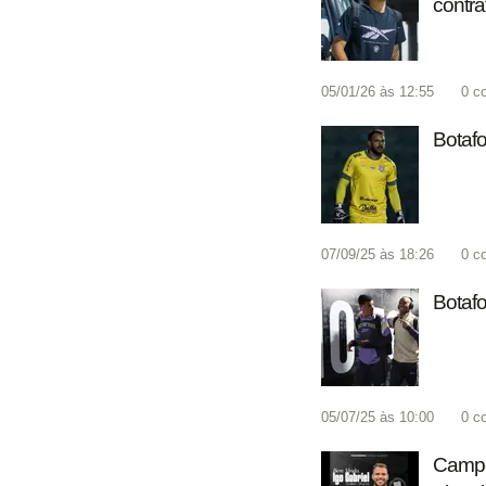
contra
05/01/26 às 12:55
0
c
Botafo
07/09/25 às 18:26
0
c
Botafo
05/07/25 às 10:00
0
c
Campeã