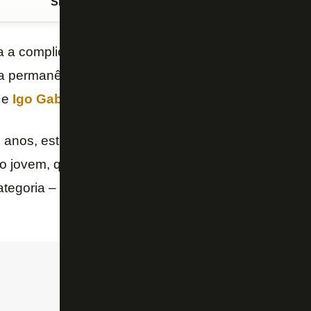
Siga o FogãoNET
no Google Discover
a a complicada renovação com
Gatito Fernández
, 
a permanência de outros dois goleiros para a próxi
e
Igo Gabriel
. A informação é do “GE”.
21 anos, está emprestado pelo CSA e o Botafogo bus
jovem, que foi titular da
equipe sub-20
e ano que 
categoria – a não ser na Copa São Paulo, que será 