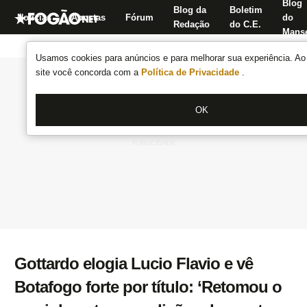
Blog
Blog da
Boletim
Notícias
Apostas
Fórum
do
Redação
do C.E.
Manse
Usamos cookies para anúncios e para melhorar sua experiência. Ao 
site você concorda com a
Política de Privacidade
.
OK
Gottardo elogia Lucio Flavio e vê
Botafogo forte por título: ‘Retomou o