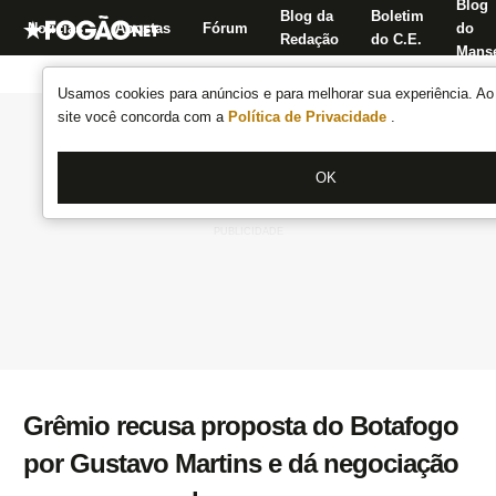
Blog
Blog da
Boletim
Notícias
Apostas
Fórum
do
Redação
do C.E.
Manse
Usamos cookies para anúncios e para melhorar sua experiência. Ao 
site você concorda com a
Política de Privacidade
.
OK
Grêmio recusa proposta do Botafogo
por Gustavo Martins e dá negociação