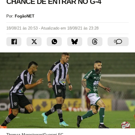
CHANCE DE ENTRAR NO G-4
Por:
FogãoNET
18/08/21 às 20:53
- Atualizado em
18/08/21 às 23:28
0
Thomaz Marostegan/Guarani FC