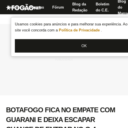
Blog
Blog da
Boletim
Notícias
Apostas
Fórum
do
Redação
do C.E.
Manse
Usamos cookies para anúncios e para melhorar sua experiência. Ao 
site você concorda com a
Política de Privacidade
.
OK
BOTAFOGO FICA NO EMPATE COM
GUARANI E DEIXA ESCAPAR