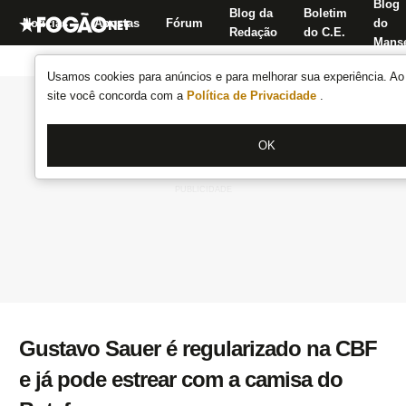
Blog
Blog da
Boletim
Notícias
Apostas
Fórum
do
Redação
do C.E.
Manse
Usamos cookies para anúncios e para melhorar sua experiência. Ao 
site você concorda com a
Política de Privacidade
.
OK
Gustavo Sauer é regularizado na CBF
e já pode estrear com a camisa do