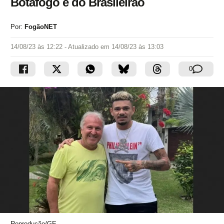
Botafogo e do Brasileirão
Por:
FogãoNET
14/08/23 às 12:22
- Atualizado em
14/08/23 às 13:03
0
Reprodução/GE