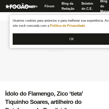
Blog
Blog da
Boletim
Notícias
Apostas
Fórum
do
Redação
do C.E.
Manse
Usamos cookies para anúncios e para melhorar sua experiência. Ao 
site você concorda com a
Política de Privacidade
.
OK
Ídolo do Flamengo, Zico ‘tieta’
Tiquinho Soares, artilheiro do