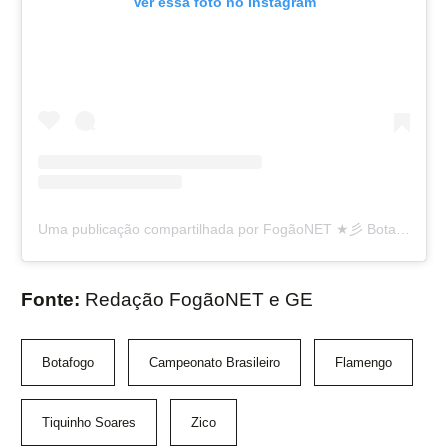
Ver essa foto no Instagram
Uma publicação compartilhada por FogãoNET ★彡 Botafogo 👨🏽‍💻🔥 (@fogaonet)
Fonte:
Redação FogãoNET e GE
Botafogo
Campeonato Brasileiro
Flamengo
Tiquinho Soares
Zico