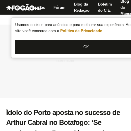
Blog
Blog da
Boletim
Notícias
Apostas
Fórum
do
Redação
do C.E.
Manse
Usamos cookies para anúncios e para melhorar sua experiência. Ao 
site você concorda com a
Política de Privacidade
.
OK
Ídolo do Porto aposta no sucesso de
Arthur Cabral no Botafogo: ‘Se