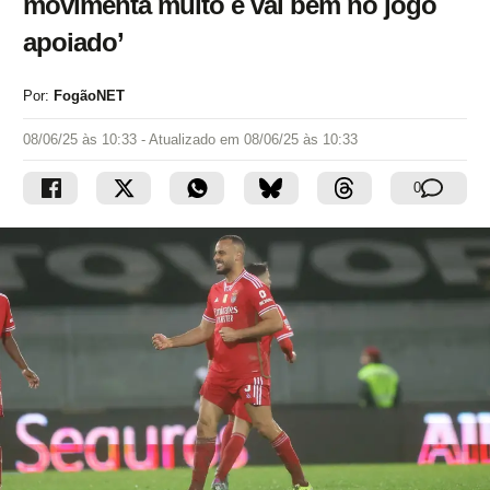
movimenta muito e vai bem no jogo
apoiado’
Por:
FogãoNET
08/06/25 às 10:33
- Atualizado em
08/06/25 às 10:33
0