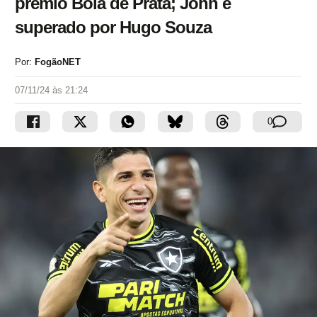
prêmio Bola de Prata; John é
superado por Hugo Souza
Por:
FogãoNET
07/11/24 às 21:24
0