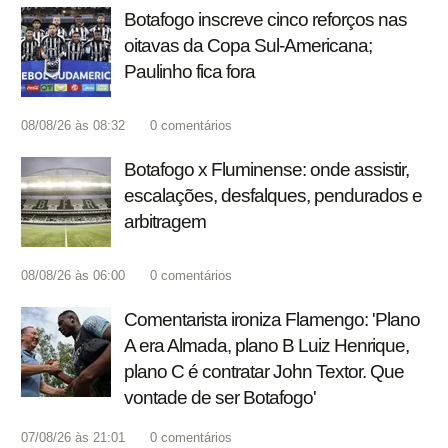
Botafogo inscreve cinco reforços nas
oitavas da Copa Sul-Americana;
Paulinho fica fora
08/08/26 às 08:32
0
comentários
Botafogo x Fluminense: onde assistir,
escalações, desfalques, pendurados e
arbitragem
08/08/26 às 06:00
0
comentários
Comentarista ironiza Flamengo: 'Plano
A era Almada, plano B Luiz Henrique,
plano C é contratar John Textor. Que
vontade de ser Botafogo'
07/08/26 às 21:01
0
comentários