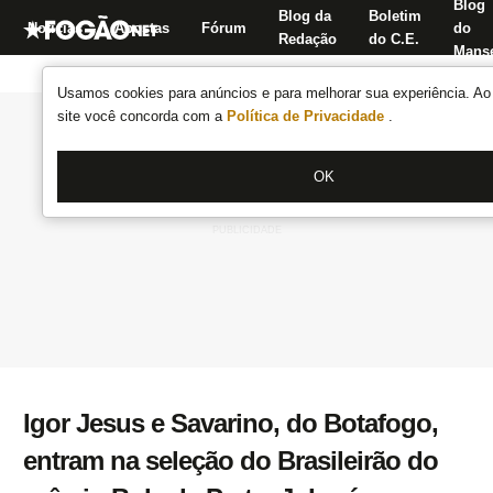
Blog
Blog da
Boletim
Notícias
Apostas
Fórum
do
Redação
do C.E.
Manse
Usamos cookies para anúncios e para melhorar sua experiência. Ao 
site você concorda com a
Política de Privacidade
.
OK
Igor Jesus e Savarino, do Botafogo,
entram na seleção do Brasileirão do