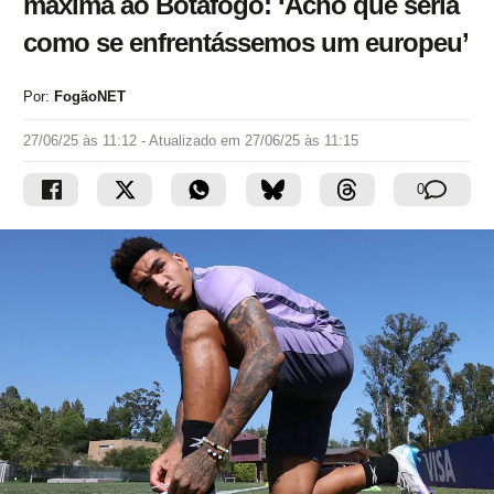
máxima ao Botafogo: ‘Acho que seria
como se enfrentássemos um europeu’
Por:
FogãoNET
27/06/25 às 11:12
- Atualizado em
27/06/25 às 11:15
0