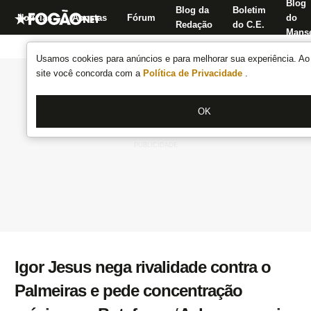
Blog
Blog da
Boletim
Notícias
Apostas
Fórum
do
Redação
do C.E.
Manse
Usamos cookies para anúncios e para melhorar sua experiência. Ao 
site você concorda com a
Política de Privacidade
.
OK
Igor Jesus nega rivalidade contra o
Palmeiras e pede concentração