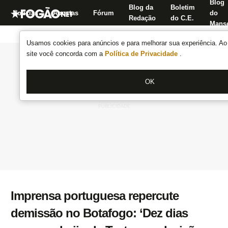
Blog
Blog da
Boletim
Notícias
Apostas
Fórum
do
Redação
do C.E.
Manse
Usamos cookies para anúncios e para melhorar sua experiência. Ao 
site você concorda com a
Política de Privacidade
.
OK
Imprensa portuguesa repercute
demissão no Botafogo: ‘Dez dias