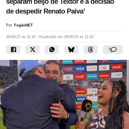
separam beijo de Textor e a decisão
de despedir Renato Paiva’
Por:
FogãoNET
30/06/25 às 11:42
- Atualizado em
30/06/25 às 11:42
0