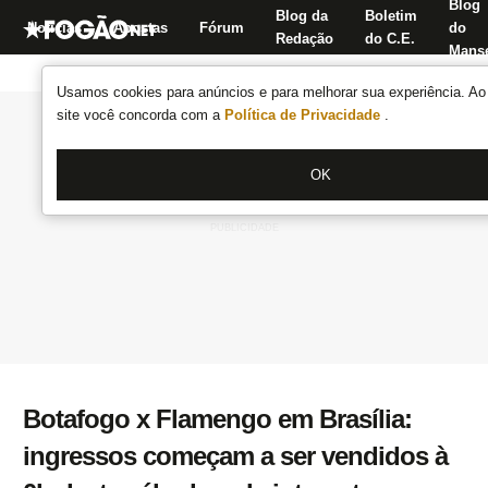
Blog
Blog da
Boletim
Notícias
Apostas
Fórum
do
Redação
do C.E.
Manse
Usamos cookies para anúncios e para melhorar sua experiência. Ao 
site você concorda com a
Política de Privacidade
.
OK
Botafogo x Flamengo em Brasília:
ingressos começam a ser vendidos à