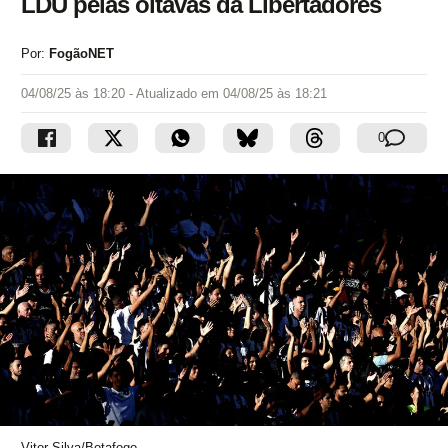
LDU pelas oitavas da Libertadores
Por:
FogãoNET
04/08/25 às 18:20
- Atualizado em
04/08/25 às 18:21
0
Vitor Silva/Botafogo