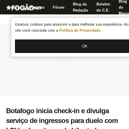
Blog
Blog da
Boletim
Notícias
Apostas
Fórum
do
Redação
do C.E.
Manse
Usamos cookies para anúncios e para melhorar sua experiência. Ao 
site você concorda com a
Política de Privacidade
.
OK
Botafogo inicia check-in e divulga
serviço de ingressos para duelo com