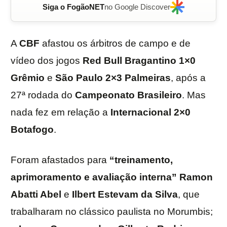
Siga o FogãoNET
no Google Discover
A
CBF
afastou os árbitros de campo e de
vídeo dos jogos
Red Bull Bragantino
1×0
Grêmio
e
São Paulo
2×3
Palmeiras
, após a
27ª rodada do
Campeonato Brasileiro
. Mas
nada fez em relação a
Internacional 2×0
Botafogo
.
Foram afastados para
“treinamento,
aprimoramento e avaliação interna”
Ramon
Abatti Abel
e
Ilbert Estevam da Silva
, que
trabalharam no clássico paulista no Morumbis;