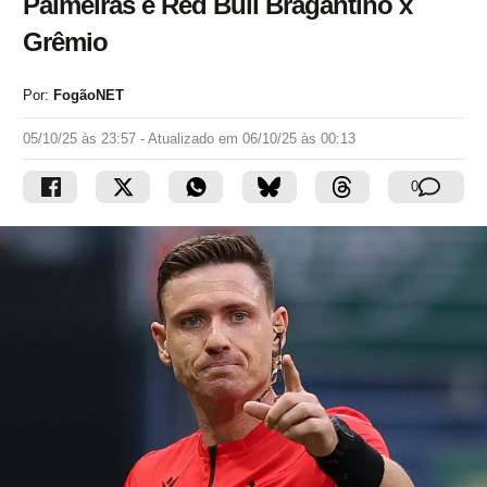
Palmeiras e Red Bull Bragantino x
Grêmio
Por:
FogãoNET
05/10/25 às 23:57
- Atualizado em
06/10/25 às 00:13
0