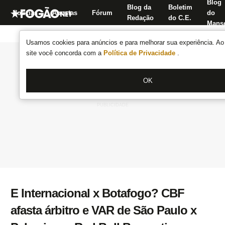
Blog
Blog da
Boletim
Notícias
Apostas
Fórum
do
Redação
do C.E.
Manse
Usamos cookies para anúncios e para melhorar sua experiência. Ao 
site você concorda com a
Política de Privacidade
.
OK
E Internacional x Botafogo? CBF
afasta árbitro e VAR de São Paulo x