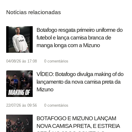
Notícias relacionadas
Botafogo resgata primeiro uniforme do
futebol e lança camisa branca de
manga longa com a Mizuno
04/08/26 às 17:08
0
comentários
VÍDEO: Botafogo divulga making of do
lançamento da nova camisa preta da
Mizuno
22/07/26 às 09:56
0
comentários
BOTAFOGO E MIZUNO LANÇAM
NOVA CAMISA PRETA, E ESTREIA