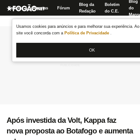
Blog
Blog da
Boletim
Notícias
Apostas
Fórum
do
Redação
do C.E.
Manse
Usamos cookies para anúncios e para melhorar sua experiência. Ao 
site você concorda com a
Política de Privacidade
.
OK
Após investida da Volt, Kappa faz
nova proposta ao Botafogo e aumenta