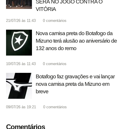
SERÁ NO JOGO CONTRA O
VITÓRIA
21/07/26 às 11:43
0
comentários
Nova camisa preta do Botafogo da
Mizuno terá alusão ao aniversário de
132 anos do remo
10/07/26 às 11:43
0
comentários
Botafogo faz gravações e vai lançar
nova camisa preta da Mizuno em
breve
09/07/26 às 19:21
0
comentários
Comentários