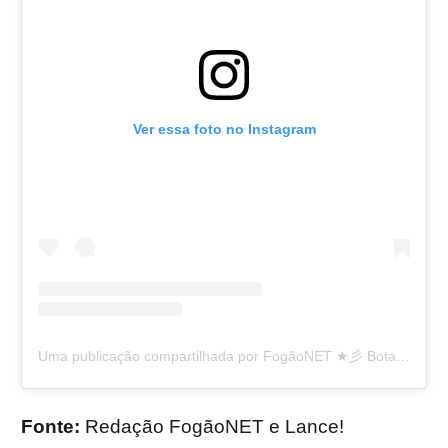
Ver essa foto no Instagram
Uma publicação compartilhada por FogãoNET ★彡 Botafogo FR 👨🏽‍💻🔥 (@fogaonet)
Fonte:
Redação FogãoNET e Lance!