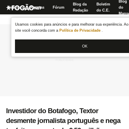
Blog
Blog da
Boletim
Notícias
Apostas
Fórum
do
Redação
do C.E.
Manse
Usamos cookies para anúncios e para melhorar sua experiência. Ao 
site você concorda com a
Política de Privacidade
.
OK
Investidor do Botafogo, Textor
desmente jornalista português e nega