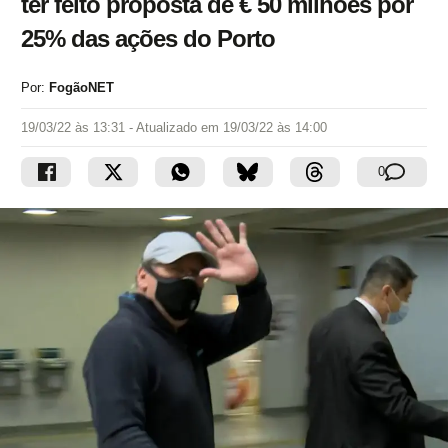
ter feito proposta de € 50 milhões por
25% das ações do Porto
Por:
FogãoNET
19/03/22 às 13:31
- Atualizado em
19/03/22 às 14:00
0