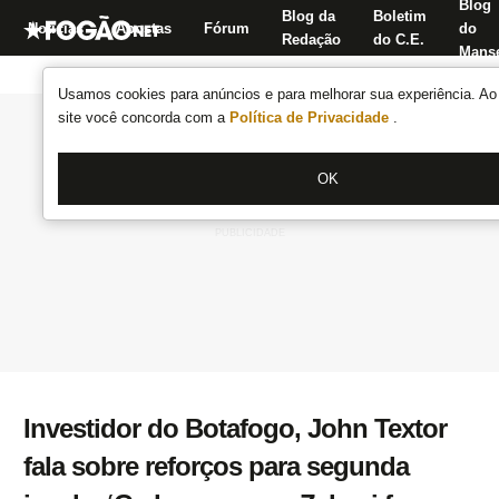
Blog
Blog da
Boletim
Notícias
Apostas
Fórum
do
Redação
do C.E.
Manse
Usamos cookies para anúncios e para melhorar sua experiência. Ao 
site você concorda com a
Política de Privacidade
.
OK
Investidor do Botafogo, John Textor
fala sobre reforços para segunda