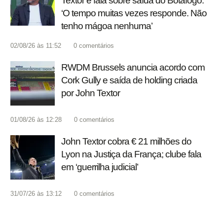
Textor e fala sobre saída do Botafogo:
‘O tempo muitas vezes responde. Não
tenho mágoa nenhuma’
02/08/26 às 11:52
0
comentários
RWDM Brussels anuncia acordo com
Cork Gully e saída de holding criada
por John Textor
01/08/26 às 12:28
0
comentários
John Textor cobra € 21 milhões do
Lyon na Justiça da França; clube fala
em ‘guerrilha judicial’
31/07/26 às 13:12
0
comentários