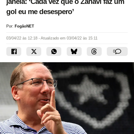
janela: ‘Cada vez que o Zahavi faz um
gol eu me desespero’
Por:
FogãoNET
03/04/22 às 12:18
- Atualizado em
03/04/22 às 15:11
0