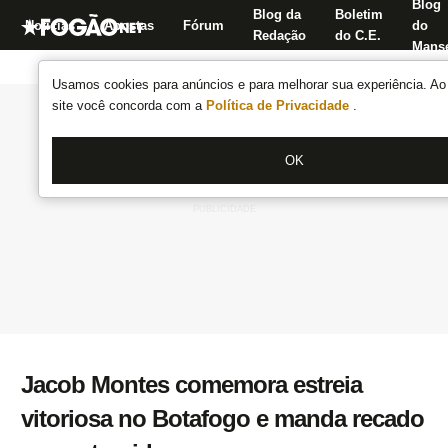
Blog
Blog da
Boletim
Notícias
Apostas
Fórum
do
Redação
do C.E.
Manse
Usamos cookies para anúncios e para melhorar sua experiência. Ao 
site você concorda com a
Política de Privacidade
.
OK
Jacob Montes comemora estreia
vitoriosa no Botafogo e manda recado