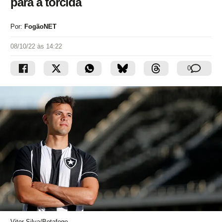
para a torcida
Por:
FogãoNET
08/10/22 às 14:22
0
Vitor Silva/Botafogo